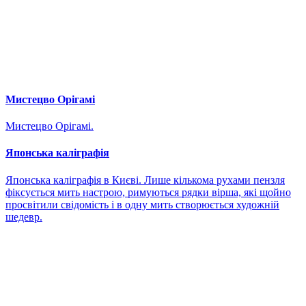
Мистецво Орігамі
Мистецво Орігамі.
Японська каліграфія
Японська каліграфія в Києві. Лише кількома рухами пензля
фіксується мить настрою, римуються рядки вірша, які щойно
просвітили свідомість і в одну мить створюється художній
шедевр.