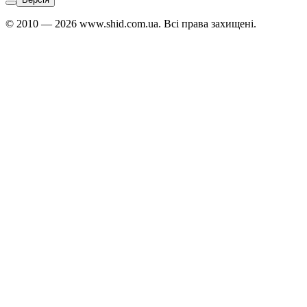
© 2010 — 2026 www.shid.com.ua. Всі права захищені.
Звʼязатися
з
адміністратором:
Telegram
↗
Viber
↗
WhatsApp
↗
Адміністратор
Японської,
Арабської,
Фарсі,