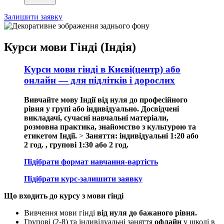
Залишити заявку
Курси мови Гінді (Індія)
Курси мови гінді в Києві(центр) або
онлайн — для підлітків і дорослих
Вивчайте мову Індії від нуля до професійного
рівня у групі або індивідуально. Досвідчені
викладачі, сучасні навчальні матеріали,
розмовна практика, знайомство з культурою та
етикетом Індії.
>
Заняття: індивідуальні 1:20 або
2 год. , групові 1:30 або 2 год.
Підібрати формат навчання-вартість
Підібрати курс-залишити заявку
Що входить до курсу з мови гінді
Вивчення мови гінді
від нуля до бажаного рівня.
Групові (2-8) та індивідуальні заняття
офлайн
у школі в