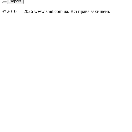
Версія
© 2010 — 2026 www.shid.com.ua. Всі права захищені.
Звʼязатися
з
адміністратором:
Telegram
↗
Viber
↗
WhatsApp
↗
Адміністратор
Японської,
Арабської,
Фарсі,