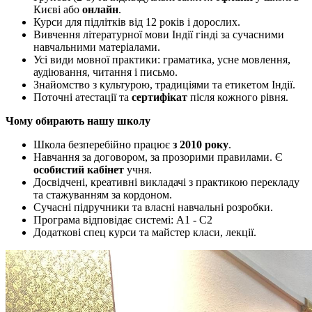
Києві або
онлайн
.
Курси для підлітків від 12 років і дорослих.
Вивчення літературної мови Індії гінді за сучасними
навчальними матеріалами.
Усі види мовної практики: граматика, усне мовлення,
аудіювання, читання і письмо.
Знайомство з культурою, традиціями та етикетом Індії.
Поточні атестації та
сертифікат
після кожного рівня.
Чому обирають нашу школу
Школа безперебійно працює
з 2010 року
.
Навчання за договором, за прозорими правилами. Є
особистий кабінет
учня.
Досвідчені, креативні викладачі з практикою перекладу
та стажуванням за кордоном.
Сучасні підручники та власні навчальні розробки.
Програма відповідає системі: А1 - С2
Додаткові спец курси та майстер класи, лекції.