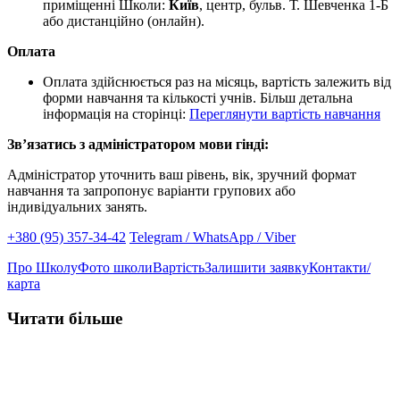
приміщенні Школи:
Київ
, центр, бульв. Т. Шевченка 1-Б
або дистанційно (онлайн).
Оплата
Оплата здійснюється раз на місяць, вартість залежить від
форми навчання та кількості учнів. Більш детальна
інформація на сторінці:
Переглянути вартість навчання
Звʼязатись з адміністратором мови гінді:
Адміністратор уточнить ваш рівень, вік, зручний формат
навчання та запропонує варіанти групових або
індивідуальних занять.
+380 (95) 357-34-42
Telegram / WhatsApp / Viber
Про Школу
Фото школи
Вартість
Залишити заявку
Контакти/
карта
Читати більше