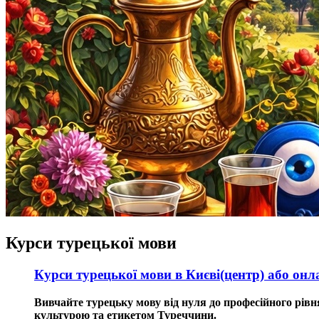
Курси турецької мови
Курси турецької мови в Києві(центр) або онл
Вивчайте турецьку мову від нуля до професійного рівня
культурою та етикетом Туреччини.