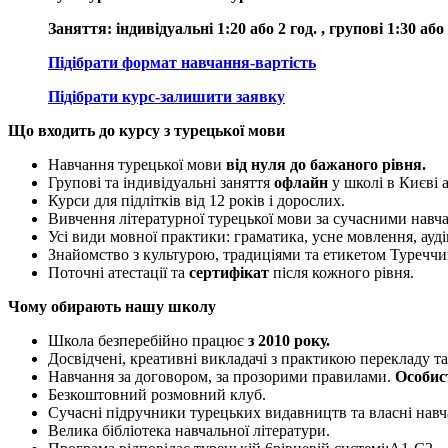
Заняття: індивідуальні 1:20 або 2 год. , групові 1:30 або 
Підібрати формат навчання-вартість
Підібрати курс-залишити заявку
Що входить до курсу з турецької мови
Навчання турецької мови
від нуля до бажаного рівня.
Групові та індивідуальні заняття
офлайн
у школі в Києві 
Курси для підлітків від 12 років і дорослих.
Вивчення літературної турецької мови за сучасними навч
Усі види мовної практики: граматика, усне мовлення, ауд
Знайомство з культурою, традиціями та етикетом Туреччи
Поточні атестації та
сертифікат
після кожного рівня.
Чому обирають нашу школу
Школа безперебійно працює
з 2010 року.
Досвідчені, креативні викладачі з практикою перекладу т
Навчання за договором, за прозорими правилами.
Особис
Безкоштовний розмовний клуб.
Сучасні підручники турецьких видавництв та власні навч
Велика бібліотека навчальної літератури.