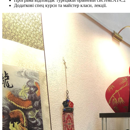
Програма відповідає турецькій 6рівневій системі:А1-С2
Додаткові спец курси та майстер класи, лекції.