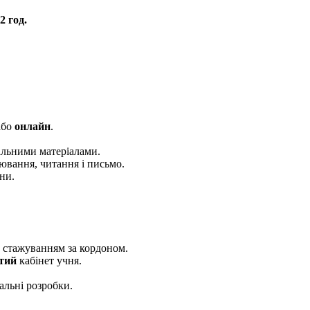
2 год.
або
онлайн
.
альними матеріалами.
іювання, читання і письмо.
ни.
а стажуванням за кордоном.
тий
кабінет учня.
альні розробки.