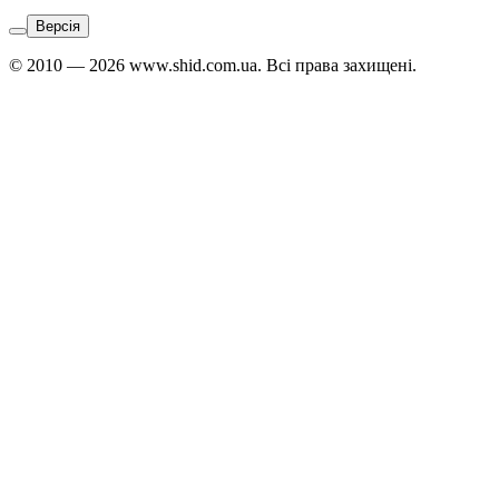
Версія
© 2010 — 2026 www.shid.com.ua. Всі права захищені.
Звʼязатися
з
адміністратором:
Telegram
↗
Viber
↗
WhatsApp
↗
Адміністратор
Японської,
Арабської,