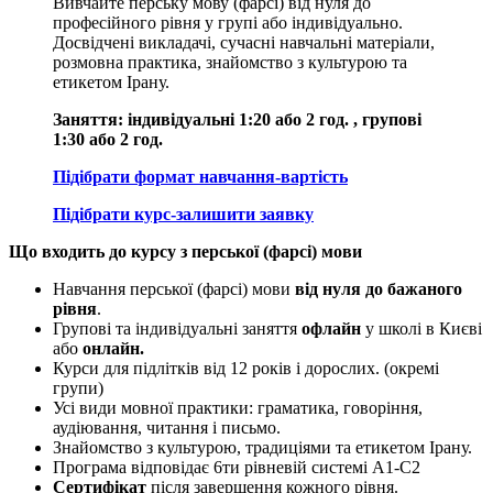
Вивчайте перську мову (фарсі) від нуля до
професійного рівня у групі або індивідуально.
Досвідчені викладачі, сучасні навчальні матеріали,
розмовна практика, знайомство з культурою та
етикетом Ірану.
Заняття: індивідуальні 1:20 або 2 год. , групові
1:30 або 2 год.
Підібрати формат навчання-вартість
Підібрати курс-залишити заявку
Що входить до курсу з перської (фарсі) мови
Навчання перської (фарсі) мови
від нуля до бажаного
рівня
.
Групові та індивідуальні заняття
офлайн
у школі в Києві
або
онлайн.
Курси для підлітків від 12 років і дорослих. (окремі
групи)
Усі види мовної практики: граматика, говоріння,
аудіювання, читання і письмо.
Знайомство з культурою, традиціями та етикетом Ірану.
Програма відповідає 6ти рівневій системі А1-С2
Сертифікат
після завершення кожного рівня.