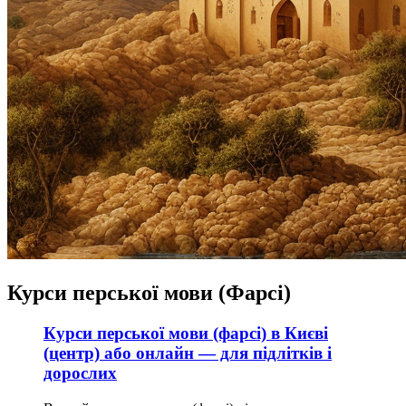
Курси перської мови (Фарсі)
Курси перської мови (фарсі) в Києві
(центр) або онлайн — для підлітків і
дорослих