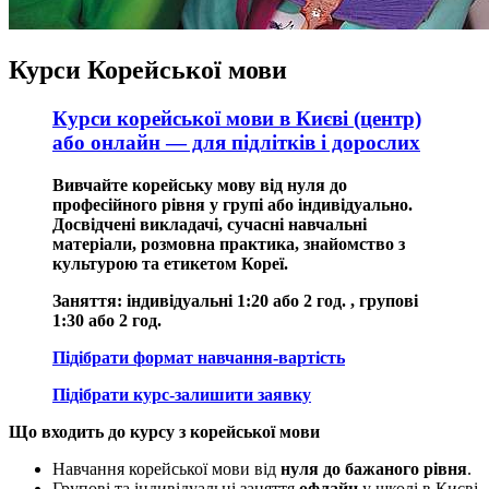
Курси Корейської мови
Курси корейської мови в Києві (центр)
або онлайн — для підлітків і дорослих
Вивчайте корейську мову від нуля до
професійного рівня у групі або індивідуально.
Досвідчені викладачі, сучасні навчальні
матеріали, розмовна практика, знайомство з
культурою та етикетом Кореї.
Заняття: індивідуальні 1:20 або 2 год. , групові
1:30 або 2 год.
Підібрати формат навчання-вартість
Підібрати курс-залишити заявку
Що входить до курсу з корейської мови
Навчання корейської мови від
нуля до бажаного рівня
.
Групові та індивідуальні заняття
офлайн
у школі в Києві