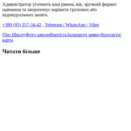
Адміністратор уточнить ваш рівень, вік, зручний формат
навчання та запропонує варіанти групових або
індивідуальних занять.
+380 (95) 357-34-42
,
Telegram / WhatsApp / Viber
Про Школу
Фото школи
Вартість
Залишити заявку
Контакти/
карта
Читати більше