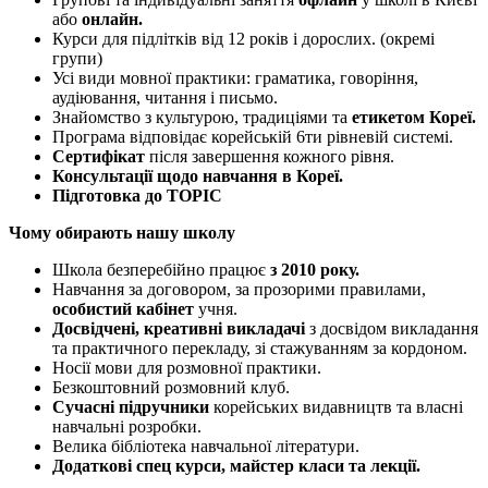
або
онлайн.
Курси для підлітків від 12 років і дорослих. (окремі
групи)
Усі види мовної практики: граматика, говоріння,
аудіювання, читання і письмо.
Знайомство з культурою, традиціями та
етикетом Кореї.
Програма відповідає корейській 6ти рівневій системі.
Сертифікат
після завершення кожного рівня.
Консультації щодо навчання в Кореї.
Підготовка до TOPIC
Чому обирають нашу школу
Школа безперебійно працює
з 2010 року.
Навчання за договором, за прозорими правилами,
особистий кабінет
учня.
Досвідчені, креативні викладачі
з досвідом викладання
та практичного перекладу, зі стажуванням за кордоном.
Носії мови для розмовної практики.
Безкоштовний розмовний клуб.
Сучасні підручники
корейських видавництв та власні
навчальні розробки.
Велика бібліотека навчальної літератури.
Додаткові спец курси, майстер класи та лекції.