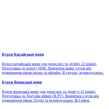
Курси Китайської мови
Курси китайської мови для дорослих та дітей(з 12 років).
Підготовка до іспиту HSK. Вивчення мови з нуля або
підвищення рівня онлан та офлайн. В групах, індивідуально.
Курси Японської мови
Курси японської мови для дорослих та дітей (з 12 років).
Підготовка до Noryoku shiken (JLPT). Вивчення з нуля або
підвищення рівня. Групи та індивідуально. Всі рівні.