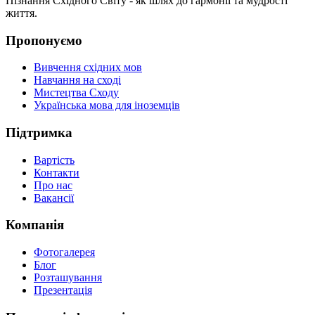
Пізнання Східного Світу - як шлях до гармонії та мудрості
життя.
Пропонуємо
Вивчення східних мов
Навчання на сході
Мистецтва Сходу
Українська мова для іноземців
Підтримка
Вартість
Контакти
Про нас
Вакансії
Компанія
Фотогалерея
Блог
Розташування
Презентація