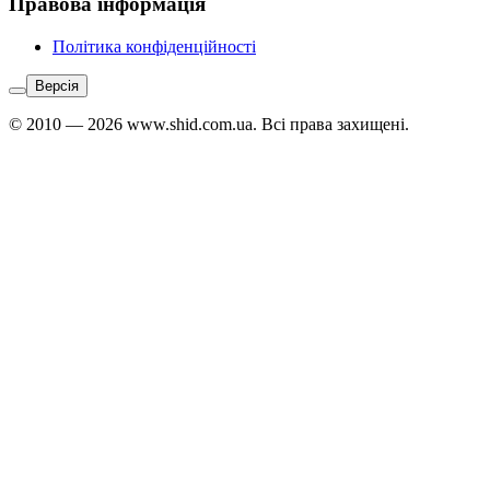
Правова інформація
Політика конфіденційності
Версія
© 2010 — 2026 www.shid.com.ua. Всі права захищені.
Звʼязатися
з
адміністратором:
Telegram
↗
Viber
↗
WhatsApp
↗