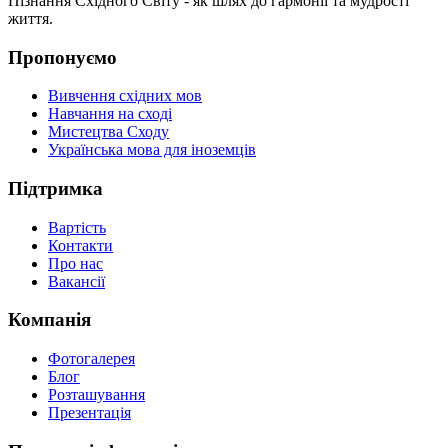
Пізнання Східного Світу - як шлях до гармонії та мудрості
життя.
Пропонуємо
Вивчення східних мов
Навчання на сході
Мистецтва Сходу
Українська мова для іноземців
Підтримка
Вартість
Контакти
Про нас
Вакансії
Компанія
Фотогалерея
Блог
Розташування
Презентація