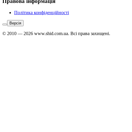
Правова інформація
Політика конфіденційності
Версія
© 2010 — 2026 www.shid.com.ua. Всі права захищені.
Звʼязатися
з
адміністратором:
Telegram
↗
Viber
↗
WhatsApp
↗