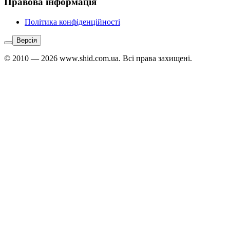
Правова інформація
Політика конфіденційності
Версія
© 2010 — 2026 www.shid.com.ua. Всі права захищені.
Звʼязатися
з
адміністратором:
Telegram
↗
Viber
↗
WhatsApp
↗