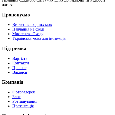
Пізнання Східного Світу - як шлях до гармонії та мудрості
життя.
Пропонуємо
Вивчення східних мов
Навчання на сході
Мистецтва Сходу
Українська мова для іноземців
Підтримка
Вартість
Контакти
Про нас
Вакансії
Компанія
Фотогалерея
Блог
Розташування
Презентація